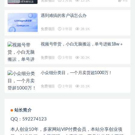
免费项目
2 月前
15.1K
9.8
遇到难搞的客户该怎么办
免费项目
3 年前
28.1K
视频号带货，小白无脑搬运，单号进账18w＋
免费项目
3 年前
30.3K
小众细分类目，一个月卖货超1000万！
免费项目
3 年前
33.1K
站长简介
QQ：592274123
本人创业
10
年，多家网站
VIP
付费会员，本站分享创业项