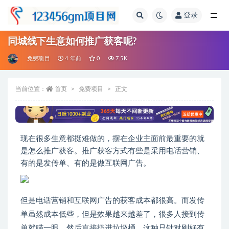
登录
全部
同城线下生意如何推广获客呢?
免费项目
4 年前
0
7.5K
当前位置：
首页
免费项目
正文
现在很多生意都挺难做的，摆在企业主面前最重要的就
是怎么推广获客。推广获客方式有些是采用电话营销、
有的是发传单、有的是做互联网广告。
但是电话营销和互联网广告的获客成本都很高。而发传
单虽然成本低些，但是效果越来越差了，很多人接到传
单就瞄一眼，然后直接扔进垃圾桶，这种只针对刚好有