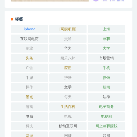
标签
iphone
[网赚项目]
上海
互联网电商
交通
兼职
副业
华为
大学
头条
娱乐八卦
市场营销
广告
应用
手机
手游
护肤
挣钱
操作
文学
新闻
景点
每天
法律
游戏
生活百科
电子商务
电脑
电视
电视剧
科技
移动互联网
网上兼职赚钱
网游
网赚
联网