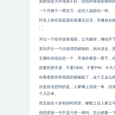
虽然现在大环境很不好，但照样有很多精明
一个月挣个一两百万，这些人就跟玩一样。
抖音上有些卖瓷器的直播见过没，开播就在
开出一个给你说有瑕疵，立马砸掉，继续开
直到开出一个比较漂亮精致的，倒水进去，
主播给你说仅此一个，市场价都卖一两千，
想要的拼手速，不要1800、不要998、今天
你看着那些有瑕疵的都被敲了，这个又这么
但是你没想到的是，人家嘴上说就一单，但
个几百单。
而且就在十多秒的时间里，够数之后人家立
你想质疑一句不是只有一单吗，怎么销量一