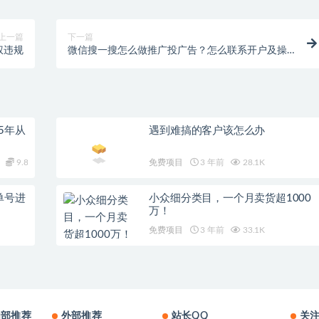
上一篇
下一篇
权违规
微信搜一搜怎么做推广投广告？怎么联系开户及操
作投放
5年从
遇到难搞的客户该怎么办
9.8
免费项目
3 年前
28.1K
单号进
小众细分类目，一个月卖货超1000
万！
免费项目
3 年前
33.1K
内部推荐
外部推荐
站长QQ
关