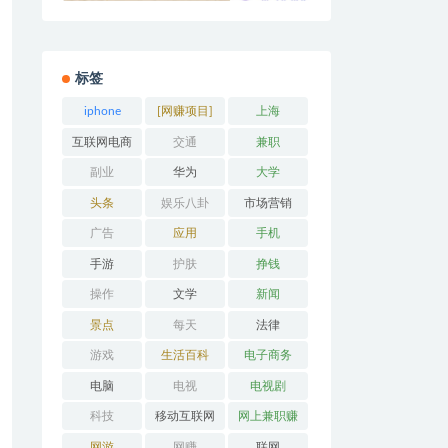
标签
iphone
[网赚项目]
上海
互联网电商
交通
兼职
副业
华为
大学
头条
娱乐八卦
市场营销
广告
应用
手机
手游
护肤
挣钱
操作
文学
新闻
景点
每天
法律
游戏
生活百科
电子商务
电脑
电视
电视剧
科技
移动互联网
网上兼职赚
钱
网游
网赚
联网