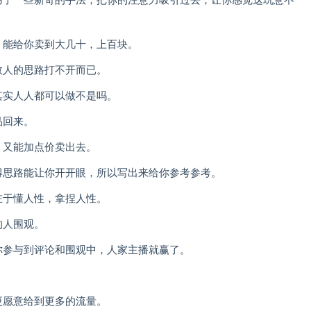
用了一些新奇的手法，把你的注意力吸引过去，让你感觉这玩意不
，能给你卖到大几十，上百块。
数人的思路打不开而已。
其实人人都可以做不是吗。
品回来。
，又能加点价卖出去。
得思路能让你开开眼，所以写出来给你参考参考。
在于懂人性，拿捏人性。
的人围观。
你参与到评论和围观中，人家主播就赢了。
。
更愿意给到更多的流量。