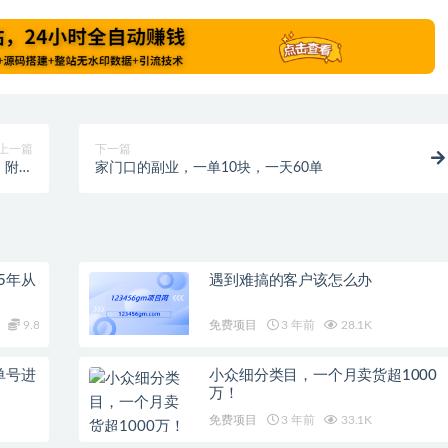
上一篇
下一篇
，附送
家门口的副业，一单10块，一天60单
案例！
5年从
遇到难搞的客户该怎么办
9.8
免费项目
3 年前
28.1K
单号进
小众细分类目，一个月卖货超1000
万！
免费项目
3 年前
33.1K