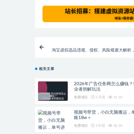
淘宝虚拟选品违规、侵权、风险规避大解析
申诉成功
相关文章
2026年广告任务网怎么赚钱？
业者拆解玩法
免费项目
2 月前
15.1K
视频号带货，小白无脑搬运，
账18w＋
免费项目
3 年前
30.3K