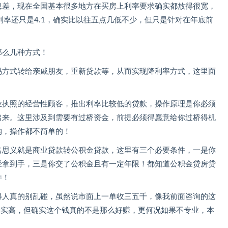
息差，现在全国基本很多地方在买房上利率要求确实都放得很宽，
利率还只是4.1，确实比以往五点几低不少，但只是针对在年底前
那么几种方式！
易方式转给亲戚朋友，重新贷款等，从而实现降利率方式，这里面
业执照的经营性顾客，推出利率比较低的贷款，操作原理是你必须
出来。这里涉及到需要有过桥资金，前提必须得愿意给你过桥得机
构，操作都不简单的！
名思义就是商业贷款转公积金贷款，这里有三个必要条件，一是你
经拿到手，三是你交了公积金且有一定年限！都知道公积金贷房贷
件！
得人真的别乱碰，虽然说市面上一单收三五千，像我前面咨询的这
确实高，但确实这个钱真的不是那么好赚，更何况如果不专业，本