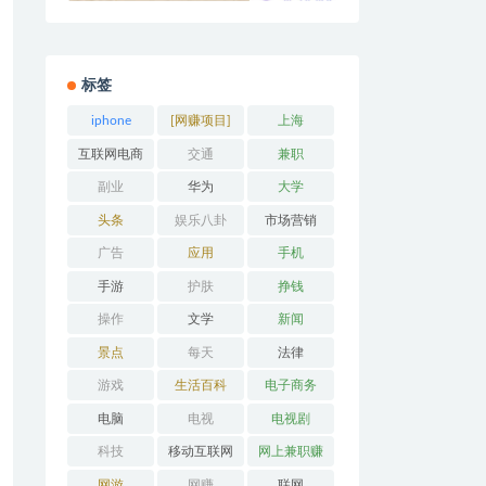
标签
iphone
[网赚项目]
上海
互联网电商
交通
兼职
副业
华为
大学
头条
娱乐八卦
市场营销
广告
应用
手机
手游
护肤
挣钱
操作
文学
新闻
景点
每天
法律
游戏
生活百科
电子商务
电脑
电视
电视剧
科技
移动互联网
网上兼职赚
钱
网游
网赚
联网