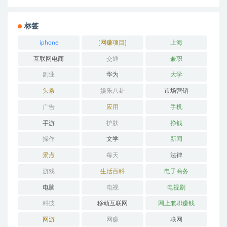
标签
iphone
[网赚项目]
上海
互联网电商
交通
兼职
副业
华为
大学
头条
娱乐八卦
市场营销
广告
应用
手机
手游
护肤
挣钱
操作
文学
新闻
景点
每天
法律
游戏
生活百科
电子商务
电脑
电视
电视剧
科技
移动互联网
网上兼职赚钱
网游
网赚
联网