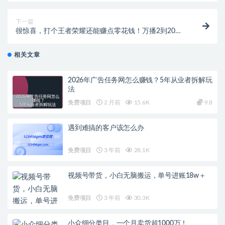
下一篇
很惊喜，打个王者荣耀还能赚点零花钱！万播2到20
元，秒到！
相关文章
2026年广告任务网怎么赚钱？5年从业者拆解玩
法
免费项目
2 月前
15.6K
9.8
遇到难搞的客户该怎么办
免费项目
3 年前
28.1K
视频号带货，小白无脑搬运，单号进账18w＋
免费项目
3 年前
30.3K
小众细分类目，一个月卖货超1000万！