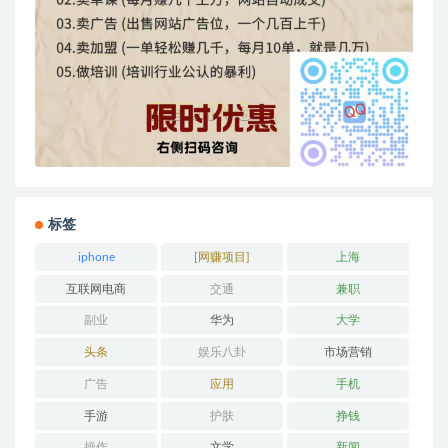
标签
iphone
[网赚项目]
上海
互联网电商
交通
兼职
副业
华为
大学
头条
娱乐八卦
市场营销
广告
应用
手机
手游
护肤
挣钱
操作
文学
新闻