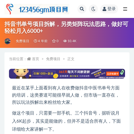
登录
全部
抖音书单号项目拆解，另类矩阵玩法思路，做好可
轻松月入6000+
免费项目
4 年前
0
10.4K
当前位置：
首页
免费项目
正文
最近在某乎上面看到有人在收费做抖音中医书单号方面
的培训，这类赛道可能很早就人做，但市场一直存在，
所以玩法拆解出来粉丝给大家。
做这个项目，只需要一部手机、三个抖音号，据听说月
入6K起步，其实是能做的，但并不是适合所有人，下面
详细给大家讲解一下。