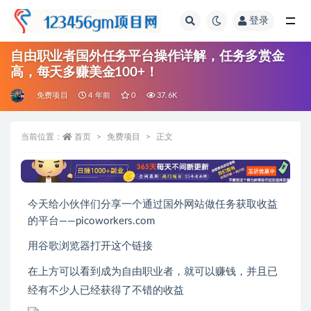
登录
全部
自由职业者国外任务平台操作详解，任务多赏金
高，每天多赚美金100+！
免费项目
4 年前
0
37.6K
当前位置：
首页
免费项目
正文
今天给小伙伴们分享一个通过国外网站做任务获取收益
的平台——picoworkers.com
用谷歌浏览器打开这个链接
在上方可以看到成为自由职业者，就可以赚钱，并且已
经有不少人已经获得了不错的收益