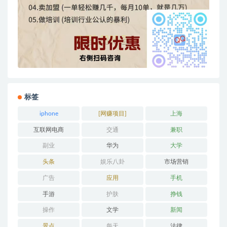
标签
iphone
[网赚项目]
上海
互联网电商
交通
兼职
副业
华为
大学
头条
娱乐八卦
市场营销
广告
应用
手机
手游
护肤
挣钱
操作
文学
新闻
景点
每天
法律