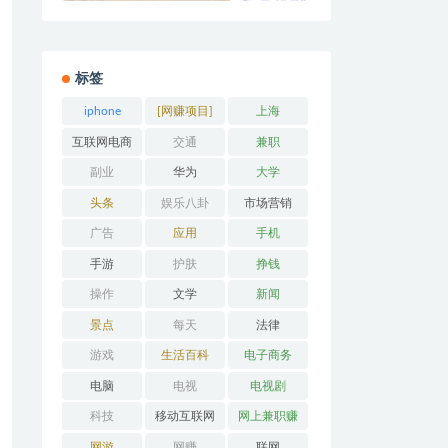
标签
iphone
[网赚项目]
上海
互联网电商
交通
兼职
副业
华为
大学
头条
娱乐八卦
市场营销
广告
应用
手机
手游
护肤
挣钱
操作
文学
新闻
景点
每天
法律
游戏
生活百科
电子商务
电脑
电视
电视剧
科技
移动互联网
网上兼职赚
钱
网游
网赚
联网