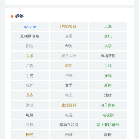
标签
iphone
[网赚项目]
上海
互联网电商
交通
兼职
副业
华为
大学
头条
娱乐八卦
市场营销
广告
应用
手机
手游
护肤
挣钱
操作
文学
新闻
景点
每天
法律
游戏
生活百科
电子商务
电脑
电视
电视剧
科技
移动互联网
网上兼职赚钱
网游
网赚
联网