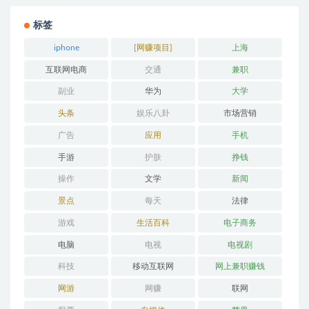
标签
iphone
[网赚项目]
上海
互联网电商
交通
兼职
副业
华为
大学
头条
娱乐八卦
市场营销
广告
应用
手机
手游
护肤
挣钱
操作
文学
新闻
景点
每天
法律
游戏
生活百科
电子商务
电脑
电视
电视剧
科技
移动互联网
网上兼职赚钱
网游
网赚
联网