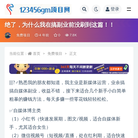
登录
全部
绝了，为什么我在搞副业前没刷到这篇！！
免费项目
4 年前
0
7.8K
当前位置：
首页
免费项目
正文
|||?‍♂️熟悉我的朋友都知道，我主业是新媒体运营，业余搞
搞自媒体副业，收益不错 ，接下来适合几个新手小白简单
粗暴的赚钱方法，每天多赚一些零花钱轻轻松松。
✅自媒体博主类
（1）小红书（快速发展期，图文/视频，适合自媒体新
手，尤其适合女生）
（2）微信视频号（短视频/直播，处在红利期，适合快速