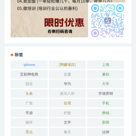
标签
iphone
[网赚项目]
上海
互联网电商
交通
兼职
副业
华为
大学
头条
娱乐八卦
市场营销
广告
应用
手机
手游
护肤
挣钱
操作
文学
新闻
景点
每天
法律