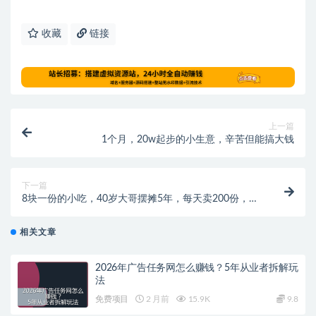
收藏
链接
上一篇
1个月，20w起步的小生意，辛苦但能搞大钱
下一篇
8块一份的小吃，40岁大哥摆摊5年，每天卖200份，城
里买了1套房。
相关文章
2026年广告任务网怎么赚钱？5年从业者拆解玩
法
免费项目
2 月前
15.9K
9.8