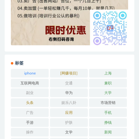
标签
iphone
[网赚项目]
上海
互联网电商
交通
兼职
副业
华为
大学
头条
娱乐八卦
市场营销
广告
应用
手机
手游
护肤
挣钱
操作
文学
新闻