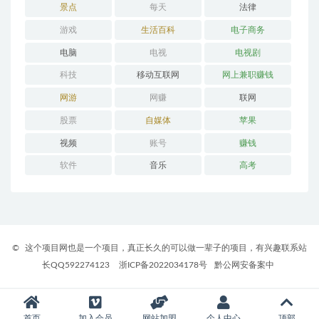
景点
每天
法律
游戏
生活百科
电子商务
电脑
电视
电视剧
科技
移动互联网
网上兼职赚钱
网游
网赚
联网
股票
自媒体
苹果
视频
账号
赚钱
软件
音乐
高考
©
这个项目网也是一个项目，真正长久的可以做一辈子的项目，有兴趣联系站
长QQ592274123
浙ICP备2022034178号
黔公网安备案中
首页
加入会员
网站加盟
个人中心
顶部