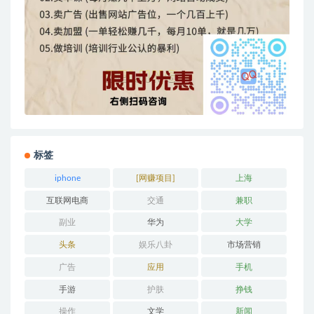
标签
iphone
[网赚项目]
上海
互联网电商
交通
兼职
副业
华为
大学
头条
娱乐八卦
市场营销
广告
应用
手机
手游
护肤
挣钱
操作
文学
新闻