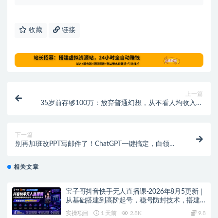
收藏
链接
上一篇
35岁前存够100万：放弃普通幻想，从不看人均收入开
始
下一篇
别再加班改PPT写邮件了！ChatGPT一键搞定，白领学
生老板都在偷偷学的AI效率课
相关文章
宝子哥抖音快手无人直播课-2026年8月5更新｜
从基础搭建到高阶起号，稳号防封技术，搭建
自动化直播变现体系
实操项目
1 天前
2.8K
9.8