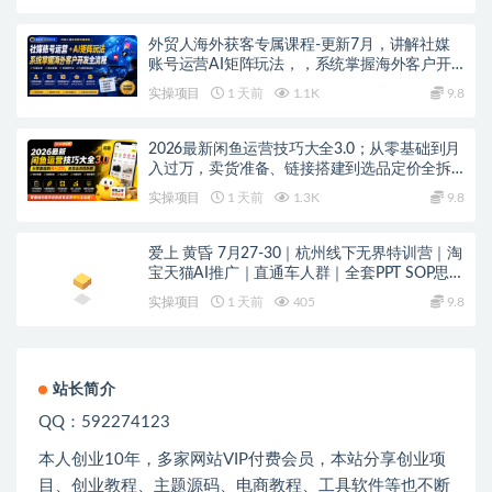
外贸人海外获客专属课程-更新7月，讲解社媒
账号运营AI矩阵玩法，，系统掌握海外客户开
发全流程实战方法
实操项目
1 天前
1.1K
9.8
2026最新闲鱼运营技巧大全3.0；从零基础到月
入过万，卖货准备、链接搭建到选品定价全拆
解
实操项目
1 天前
1.3K
9.8
爱上 黄昏 7月27-30｜杭州线下无界特训营｜淘
宝天猫AI推广｜直通车人群｜全套PPT SOP思维
导图资料包
实操项目
1 天前
405
9.8
站长简介
QQ：592274123
本人创业
10
年，多家网站
VIP
付费会员，本站分享创业项
目、创业教程、主题源码、电商教程、工具软件等也不断