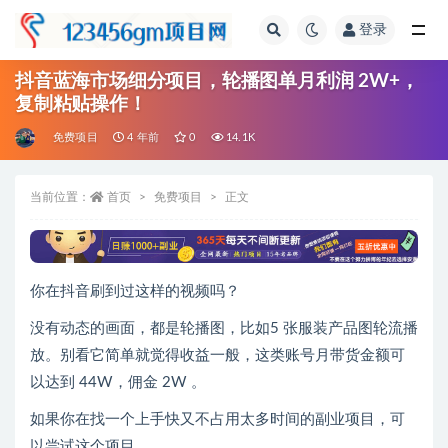
登录
全部
抖音蓝海市场细分项目，轮播图单月利润 2W+，
复制粘贴操作！
免费项目
4 年前
0
14.1K
当前位置：
首页
免费项目
正文
你在抖音刷到过这样的视频吗？
没有动态的画面，都是轮播图，比如5 张服装产品图轮流播
放。别看它简单就觉得收益一般，这类账号月带货金额可
以达到 44W，佣金 2W 。
如果你在找一个上手快又不占用太多时间的副业项目，可
以尝试这个项目。