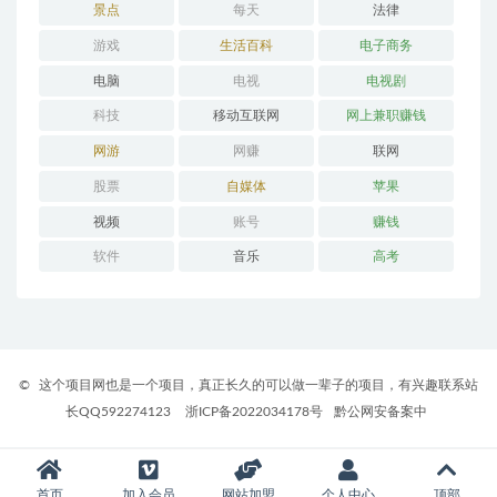
景点
每天
法律
游戏
生活百科
电子商务
电脑
电视
电视剧
科技
移动互联网
网上兼职赚钱
网游
网赚
联网
股票
自媒体
苹果
视频
账号
赚钱
软件
音乐
高考
©
这个项目网也是一个项目，真正长久的可以做一辈子的项目，有兴趣联系站
长QQ592274123
浙ICP备2022034178号
黔公网安备案中
首页
加入会员
网站加盟
个人中心
顶部