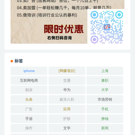
标签
iphone
[网赚项目]
上海
互联网电商
交通
兼职
副业
华为
大学
头条
娱乐八卦
市场营销
广告
应用
手机
手游
护肤
挣钱
操作
文学
新闻