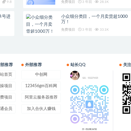
9.8
免费项目
3 年前
28.1K
单号进
小众细分类目，一个月卖货超1000
万！
免费项目
3 年前
33.1K
内部推荐
外部推荐
站长QQ
关
站首页
中创网
操项目
123456gm百科网
费项目
阿里云服务器推荐
通会员
加入合伙人赚钱