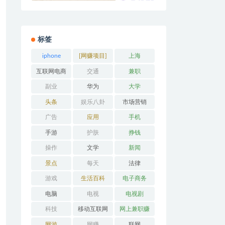
标签
iphone
[网赚项目]
上海
互联网电商
交通
兼职
副业
华为
大学
头条
娱乐八卦
市场营销
广告
应用
手机
手游
护肤
挣钱
操作
文学
新闻
景点
每天
法律
游戏
生活百科
电子商务
电脑
电视
电视剧
科技
移动互联网
网上兼职赚
钱
网游
网赚
联网