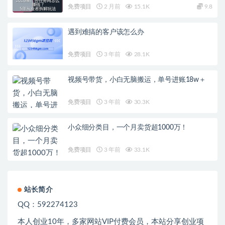
免费项目
2 月前
15.1K
9.8
遇到难搞的客户该怎么办
免费项目
3 年前
28.1K
视频号带货，小白无脑搬运，单号进账18w＋
免费项目
3 年前
30.3K
小众细分类目，一个月卖货超1000万！
免费项目
3 年前
33.1K
站长简介
QQ：592274123
本人创业
10
年，多家网站
VIP
付费会员，本站分享创业项