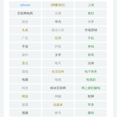
iphone
[网赚项目]
上海
互联网电商
交通
兼职
副业
华为
大学
头条
娱乐八卦
市场营销
广告
应用
手机
手游
护肤
挣钱
操作
文学
新闻
景点
每天
法律
游戏
生活百科
电子商务
电脑
电视
电视剧
科技
移动互联网
网上兼职赚钱
网游
网赚
联网
股票
自媒体
苹果
视频
账号
赚钱