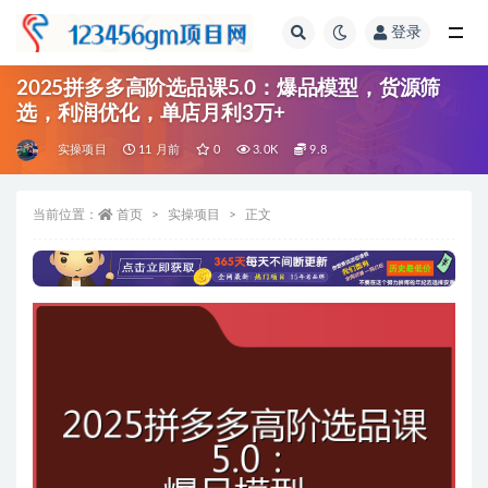
登录
全部
2025拼多多高阶选品课5.0：爆品模型，货源筛
选，利润优化，单店月利3万+
实操项目
11 月前
0
3.0K
9.8
当前位置：
首页
实操项目
正文