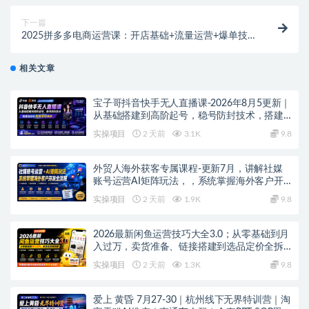
下一篇
2025拼多多电商运营课：开店基础+流量运营+爆单技
巧，单品月销10万+
相关文章
宝子哥抖音快手无人直播课-2026年8月5更新｜
从基础搭建到高阶起号，稳号防封技术，搭建
自动化直播变现体系
实操项目
2 天前
3.1K
9.8
外贸人海外获客专属课程-更新7月，讲解社媒
账号运营AI矩阵玩法，，系统掌握海外客户开
发全流程实战方法
实操项目
2 天前
1.9K
9.8
2026最新闲鱼运营技巧大全3.0；从零基础到月
入过万，卖货准备、链接搭建到选品定价全拆
解
实操项目
2 天前
1.3K
9.8
爱上 黄昏 7月27-30｜杭州线下无界特训营｜淘