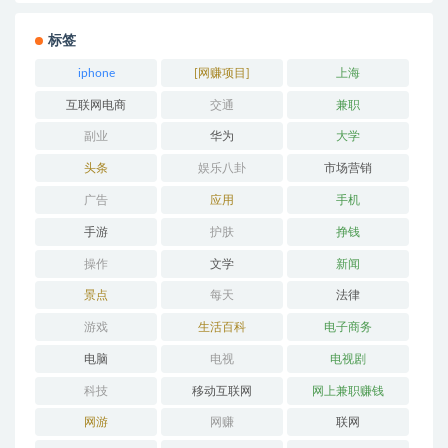
标签
iphone
[网赚项目]
上海
互联网电商
交通
兼职
副业
华为
大学
头条
娱乐八卦
市场营销
广告
应用
手机
手游
护肤
挣钱
操作
文学
新闻
景点
每天
法律
游戏
生活百科
电子商务
电脑
电视
电视剧
科技
移动互联网
网上兼职赚钱
网游
网赚
联网