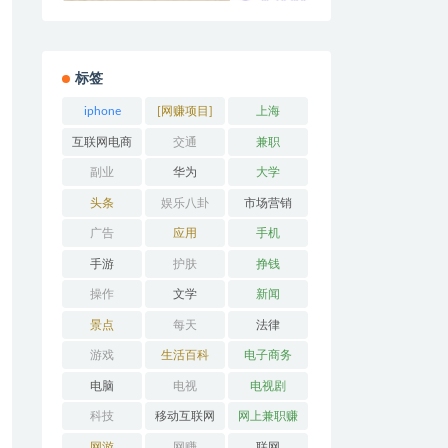
标签
iphone
[网赚项目]
上海
互联网电商
交通
兼职
副业
华为
大学
头条
娱乐八卦
市场营销
广告
应用
手机
手游
护肤
挣钱
操作
文学
新闻
景点
每天
法律
游戏
生活百科
电子商务
电脑
电视
电视剧
科技
移动互联网
网上兼职赚
钱
网游
网赚
联网