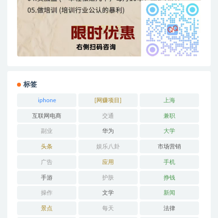
标签
iphone
[网赚项目]
上海
互联网电商
交通
兼职
副业
华为
大学
头条
娱乐八卦
市场营销
广告
应用
手机
手游
护肤
挣钱
操作
文学
新闻
景点
每天
法律