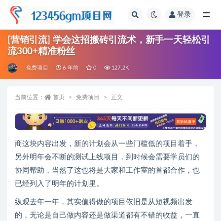
登录
全部
[营销引流] 学会这招搬砖引流术，新手一天轻松引
流300+精准粉丝
免费项目
6 年前
0
127.2K
当前位置：
首页
免费项目
正文
商这块内容出发，新的计划会从一些门槛低的项目着手，
另外明年会不断的测试上线项目，到时候会需要学员们的
协同帮助，当然了这也将是大家和工作室的首都合作，也
已经列入了明年的计划里。
纵观去年一年，其实值得做的项目依旧是从短视频出发
的，无论是自己做内容还是做渠道都有不错的收益，一直