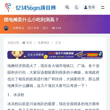
登录
全部
摆地摊卖什么小吃利润高？
免费项目
4 年前
0
9.4K
当前位置：
首页
免费项目
正文
地摊经济彻底火了，现在各大城市地铁口、广场、各个游
园和步行街，大家应该都能看到很多的小摊贩，各地政府
也出了相应的政策进行推广和扶持，大搞夜经济。那么摆
地摊买什么赚钱，这几个项目大家可以考虑一下！
1、冰凉粉
冰凉粉以前是川渝地区的最爱，现在全国很多的地方都有