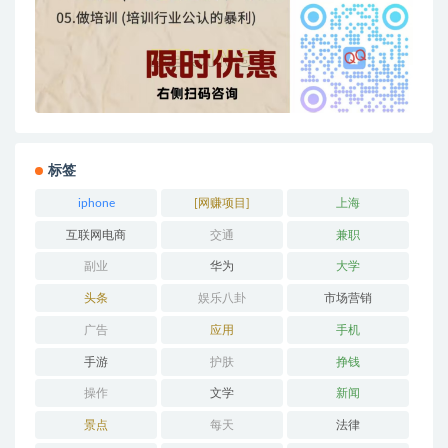
标签
iphone
[网赚项目]
上海
互联网电商
交通
兼职
副业
华为
大学
头条
娱乐八卦
市场营销
广告
应用
手机
手游
护肤
挣钱
操作
文学
新闻
景点
每天
法律