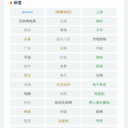
标签
iphone
[网赚项目]
上海
互联网电商
交通
兼职
副业
华为
大学
头条
娱乐八卦
市场营销
广告
应用
手机
手游
护肤
挣钱
操作
文学
新闻
景点
每天
法律
游戏
生活百科
电子商务
电脑
电视
电视剧
科技
移动互联网
网上兼职赚钱
网游
网赚
联网
股票
自媒体
苹果