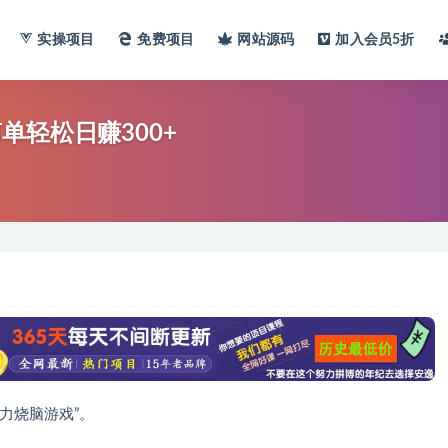
实操项目
免费项目
网站
源码
加入会员
5折
轻松日赚300+
力烧脑游戏”。