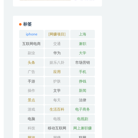
标签
iphone
[网赚项目]
上海
互联网电商
交通
兼职
副业
华为
大学
头条
娱乐八卦
市场营销
广告
应用
手机
手游
护肤
挣钱
操作
文学
新闻
景点
每天
法律
游戏
生活百科
电子商务
电脑
电视
电视剧
科技
移动互联网
网上兼职赚
钱
网游
网赚
联网