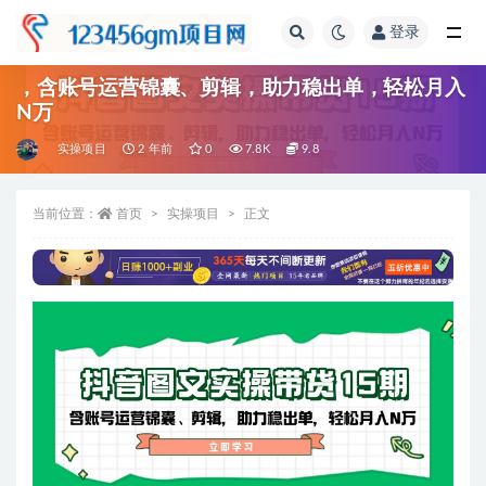
登录
全部
，含账号运营锦囊、剪辑，助力稳出单，轻松月入
N万
实操项目
2 年前
0
7.8K
9.8
当前位置：
首页
实操项目
正文