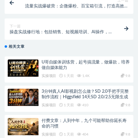
上一篇
流量实战爆破营：企微爆粉、百宝箱引流，打造高效引
流体系，月增收万元
下一篇
操盘实战修行地：包括销售、短视频培训、AI操作，打
造专业操盘手
相关文章
U哥自媒体训练营，起号搞流量，做爆款，培养
做自媒体能力
实操项目
1 天前
1.4K
9.8
3分钟真人AI影视剧怎么做？SD 2.0手把手完整
制作流程｜Higgsfield 14天SD 2.0/2.5无限生成
实操项目
1 天前
410
9.8
付费文章：人到中年，九个可能帮助你延长寿
命的习惯
实操项目
1 天前
404
9.8