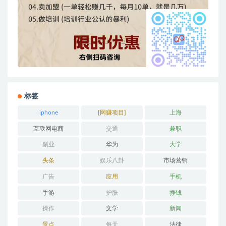
标签
iphone
[网赚项目]
上海
互联网电商
交通
兼职
副业
华为
大学
头条
娱乐八卦
市场营销
广告
应用
手机
手游
护肤
挣钱
操作
文学
新闻
景点
每天
法律