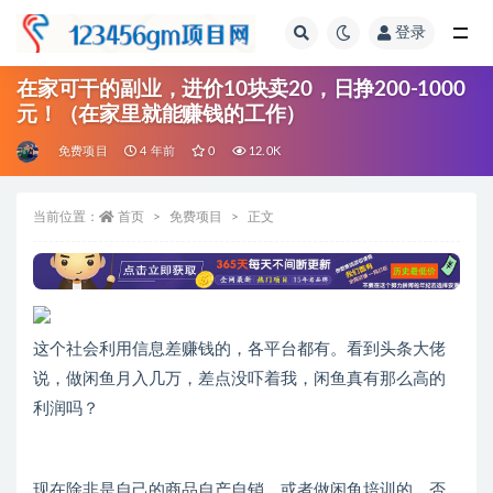
登录
全部
在家可干的副业，进价10块卖20，日挣200-1000
元！（在家里就能赚钱的工作）
免费项目
4 年前
0
12.0K
当前位置：
首页
免费项目
正文
这个社会利用信息差赚钱的，各平台都有。看到头条大佬
说，做闲鱼月入几万，差点没吓着我，闲鱼真有那么高的
利润吗？
现在除非是自己的商品自产自销，或者做闲鱼培训的，否