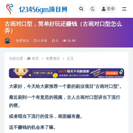
登录
全部
古画对口型，简单好玩还赚钱（古画对口型怎么
弄）
免费项目
4 年前
0
16.8K
当前位置：
首页
免费项目
正文
大家好，今天给大家推荐一个新的副业项目“古画对口型”。
最近刷到一个有意思的视频，古人古画对口型讲当下流行
的梗。
或者唱当下流行的音乐，画面贼有趣。
这不赚钱的机会来了嘛。