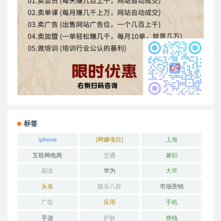
标签
iphone
[网赚项目]
上海
互联网电商
交通
兼职
副业
华为
大学
头条
娱乐八卦
市场营销
广告
应用
手机
手游
护肤
挣钱