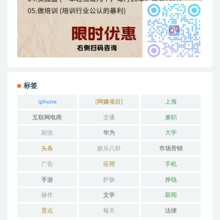
标签
iphone
[网赚项目]
上海
互联网电商
交通
兼职
副业
华为
大学
头条
娱乐八卦
市场营销
广告
应用
手机
手游
护肤
挣钱
操作
文学
新闻
景点
每天
法律