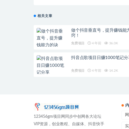
相关文章
做个抖音垂直号，提升赚钱能
窍！
免费项目
4 年前
36.0K
抖音点歌项目日赚1000笔记分
免费项目
4 年前
14.2K
网
123456gm项目网同步中创网各大论坛
VIP资源，创业教程、自媒体、抖音快手
实