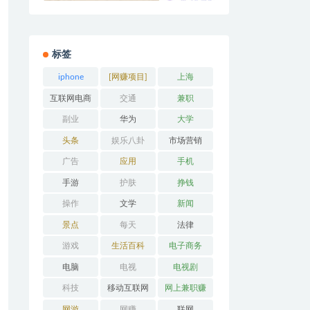
标签
iphone
[网赚项目]
上海
互联网电商
交通
兼职
副业
华为
大学
头条
娱乐八卦
市场营销
广告
应用
手机
手游
护肤
挣钱
操作
文学
新闻
景点
每天
法律
游戏
生活百科
电子商务
电脑
电视
电视剧
科技
移动互联网
网上兼职赚
钱
网游
网赚
联网