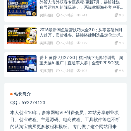
外贸人海外获客专属课程-更新7月，讲解社媒
账号运营AI矩阵玩法，，系统掌握海外客户开
发全流程实战方法
实操项目
6 小时前
741
9.8
2026最新闲鱼运营技巧大全3.0；从零基础到月
入过万，卖货准备、链接搭建到选品定价全拆
解
实操项目
6 小时前
779
9.8
爱上 黄昏 7月27-30｜杭州线下无界特训营｜淘
宝天猫AI推广｜直通车人群｜全套PPT SOP思维
导图资料包
实操项目
6 小时前
405
9.8
站长简介
QQ：592274123
本人创业
10
年，多家网站
VIP
付费会员，本站分享创业项
目、创业教程、主题源码、电商教程、工具软件等也不断
的从淘宝购买更多教程和模板。 专门做了这个网站用来