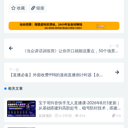
收藏
链接
上一篇
《当众讲话训练营》让你开口就能说重点，50个场景模
板+200个价值感提升金句
下一篇
【直播必备】外面收费998的漫画直播倒计时器【永久
脚本+支持全平台】
相关文章
宝子哥抖音快手无人直播课-2026年8月5更新｜
从基础搭建到高阶起号，稳号防封技术，搭建
自动化直播变现体系
实操项目
6 小时前
856
9.8