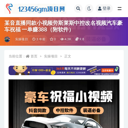
登录
全部
某音直播同款小视频劳斯莱斯中控改名视频汽车豪
车祝福 一单赚388（附软件）
实操项目
3 年前
0
4.3K
9.8
当前位置：
首页
实操项目
正文