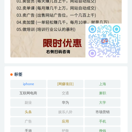
标签
iphone
[网赚项目]
上海
互联网电商
交通
兼职
副业
华为
大学
头条
娱乐八卦
市场营销
广告
应用
手机
手游
护肤
挣钱