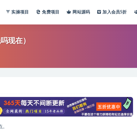
实操项目
免费项目
网站
源码
加入会员
5折
钱吗现在）
点。