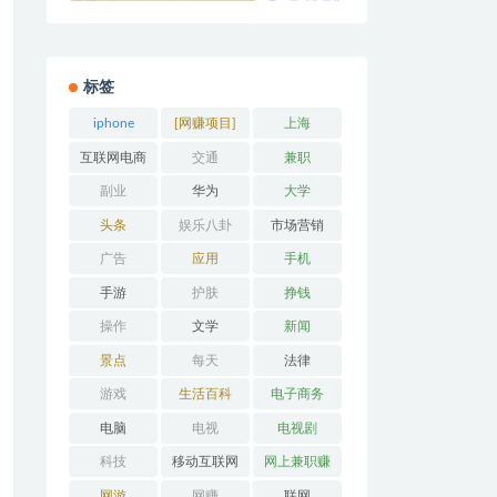
标签
iphone
[网赚项目]
上海
互联网电商
交通
兼职
副业
华为
大学
头条
娱乐八卦
市场营销
广告
应用
手机
手游
护肤
挣钱
操作
文学
新闻
景点
每天
法律
游戏
生活百科
电子商务
电脑
电视
电视剧
科技
移动互联网
网上兼职赚
钱
网游
网赚
联网