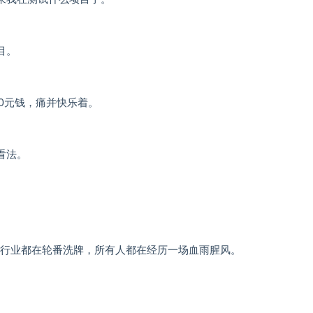
目。
0元钱，痛并快乐着。
看法。
数行业都在轮番洗牌，所有人都在经历一场血雨腥风。
。