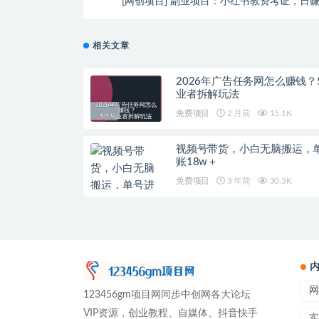
[网创项目] 副业项目：小红书教资考证，日赚2
相关文章
2026年广告任务网怎么赚钱？
业者拆解玩法
免费项目
2 月前
15.1K
视频号带货，小白无脑搬运，
账18w＋
免费项目
3 年前
30.3K
网
123456gm项目网同步中创网各大论坛
VIP资源，创业教程、自媒体、抖音快手
实