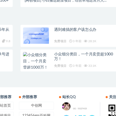
00+
[网创项目] 小白搬运副业项目，结合本地运营月入
过万
5年从
遇到难搞的客户该怎么办
9.8
免费项目
3 年前
28.1K
单号进
小众细分类目，一个月卖货超1000
万！
免费项目
3 年前
33.1K
内部推荐
外部推荐
站长QQ
关
站首页
中创网
操项目
123456gm百科网