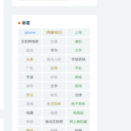
标签
iphone
[网赚项目]
上海
互联网电商
交通
兼职
副业
华为
大学
头条
娱乐八卦
市场营销
广告
应用
手机
手游
护肤
挣钱
操作
文学
新闻
景点
每天
法律
游戏
生活百科
电子商务
电脑
电视
电视剧
科技
移动互联网
网上兼职赚
钱
网游
网赚
联网