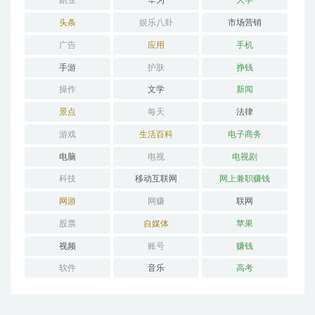
副业
华为
大学
头条
娱乐八卦
市场营销
广告
应用
手机
手游
护肤
挣钱
操作
文学
新闻
景点
每天
法律
游戏
生活百科
电子商务
电脑
电视
电视剧
科技
移动互联网
网上兼职赚钱
网游
网赚
联网
股票
自媒体
苹果
视频
账号
赚钱
软件
音乐
高考